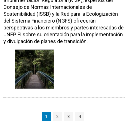
Implementación Regulatoria (RISP), expertos del
Consejo de Normas Internacionales de
Sostenibilidad (ISSB) y la Red para la Ecologización
del Sistema Financiero (NGFS) ofrecerán
perspectivas a los miembros y partes interesadas de
UNEP FI sobre su orientación para la implementación
y divulgación de planes de transición.
Page navigation
Current Page
Page
Page
Page
1
2
3
4