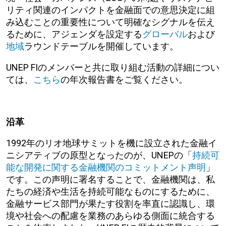
リティ関連のインパクトを金融面での意思決定に組
み込むことの重要性について明確なシグナルを伝え
るために、アジェンダを設定する
グローバル
および
地域
ラウンドテーブルを開催しています。
UNEP FIのメンバーと共に取り組む活動の詳細につい
ては、
こちら
の年次報告書をご覧ください。
沿革
1992年のリオ地球サミットを機に設立された金融イ
ニシアティブの原型となったのが、UNEPの「
持続可
能な開発に関する金融機関のコミットメント声明
」
です。この声明に署名することで、金融機関は、私
たちの経済や生活を持続可能なものにするために、
金融サービス部門が果たす役割を率直に認識し、環
境や社会への配慮を業務のあらゆる側面に統合する