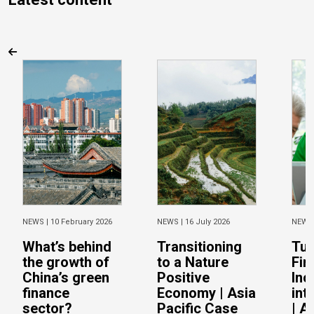
NEWS |
10 February 2026
NEWS |
16 July 2026
NEWS
What’s behind
Transitioning
Tur
the growth of
to a Nature
Fin
China’s green
Positive
Inc
finance
Economy | Asia
int
sector?
Pacific Case
| A