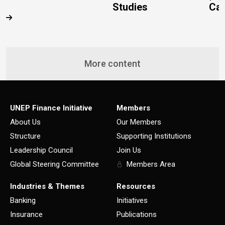
Studies
Cas
More content
UNEP Finance Initiative
Members
About Us
Our Members
Structure
Supporting Institutions
Leadership Council
Join Us
Global Steering Committee
Members Area
Industries & Themes
Resources
Banking
Initiatives
Insurance
Publications