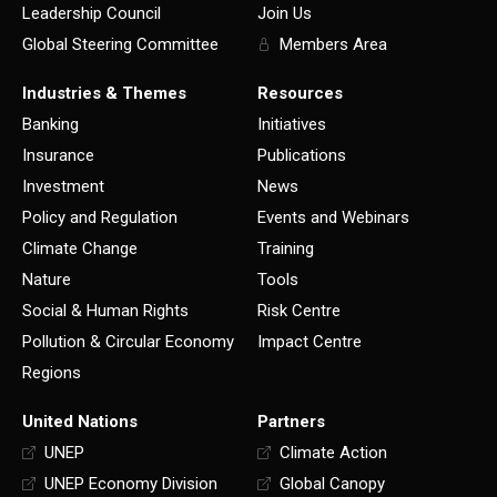
Leadership Council
Join Us
Global Steering Committee
Members Area
Industries & Themes
Resources
Banking
Initiatives
Insurance
Publications
Investment
News
Policy and Regulation
Events and Webinars
Climate Change
Training
Nature
Tools
Social & Human Rights
Risk Centre
Pollution & Circular Economy
Impact Centre
Regions
United Nations
Partners
UNEP
Climate Action
UNEP Economy Division
Global Canopy