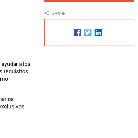
SHARE
 ayudar a los
s requisitos
como
narios
exclusivos