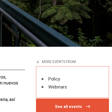
MORE EVENTS FROM
cos,
Policy
 en nuevos
Webinars
ria, así
See all events