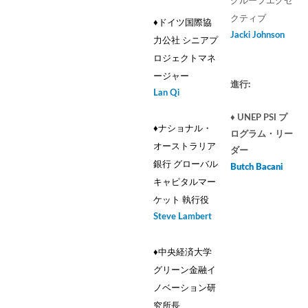
グループエグゼ
クティブ
♦︎ドイツ国際協
Jacki Johnson
力公社 シニアプ
ロジェクトマネ
ージャー
進行:
Lan Qi
♦ UNEP PSI プ
♦︎ナショナル・
ログラム・リー
オーストラリア
ダー
銀行 グローバル
Butch Bacani
キャピタルマー
ケット 執行役
Steve Lambert
♦︎中央経済大学
グリーン金融イ
ノベーション研
究所長