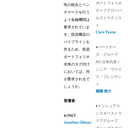
ポートフォリオ
性の統合とベン
チーフグローバ
チマークを行う
ルストラテジス
よう金融機関は
ト
要求されていま
Clare Payne
す。投資機会の
パイプラインを
♦︎パートナー
作るため、投資
ズ・グループ
ポートフォリオ
AG 日本代表 /
全体のタグ付け
シニア・ヴァイ
においては、何
ス・プレジデン
が要求されるで
ト
しょうか。
棚橋 俊介
登壇者:
♦︎インシュアラ
ンスオーストラ
♦︎UNEP
リアグループ
Jonathan Gilman