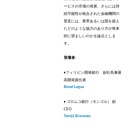
ービスの市場の発展、さらには持
続可能性が統合された金融機関の
普及には、業界あるいは国を超え
たどのような協力のあり方が将来
的に望ましいのかを論点としま
す。
登壇者:
♦︎フィリピン開発銀行 副社長兼最
高開発責任者
Benel Lagua
♦ ゴロムコ銀行（モンゴル） 副
CEO
Tomáš Bravenec