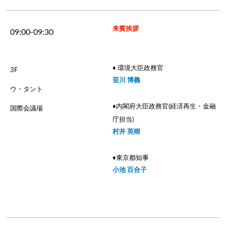
来賓挨拶
09:00-09:30
♦ 環境大臣政務官
3F
笹川 博義
ウ・タント
♦︎内閣府大臣政務官(経済再生・金融
国際会議場
庁担当)
村井 英樹
♦︎東京都知事
小池 百合子