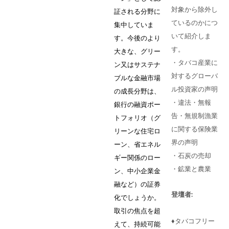
対象から除外し
証される分野に
ているのかにつ
集中していま
いて紹介しま
す。今後のより
す。
大きな、グリー
・タバコ産業に
ン又はサステナ
対するグローバ
ブルな金融市場
ル投資家の声明
の成長分野は、
・違法・無報
銀行の融資ポー
告・無規制漁業
トフォリオ（グ
に関する保険業
リーンな住宅ロ
界の声明
ーン、省エネル
・石炭の売却
ギー関係のロー
・鉱業と農業
ン、中小企業金
融など）の証券
登壇者:
化でしょうか。
取引の焦点を超
♦︎タバコフリー
えて、持続可能