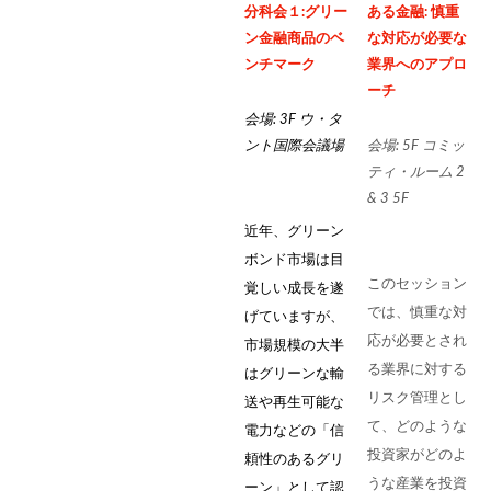
分科会１:グリー
ある金融: 慎重
ン金融商品のベ
な対応が必要な
ンチマーク
業界へのアプロ
ーチ
会場: 3F ウ・タ
ント国際会議場
会場: 5F コミッ
ティ・ルーム 2
& 3 5F
近年、グリーン
ボンド市場は目
このセッション
覚しい成長を遂
では、慎重な対
げていますが、
応が必要とされ
市場規模の大半
る業界に対する
はグリーンな輸
リスク管理とし
送や再生可能な
て、どのような
電力などの「信
投資家がどのよ
頼性のあるグリ
うな産業を投資
ーン」として認