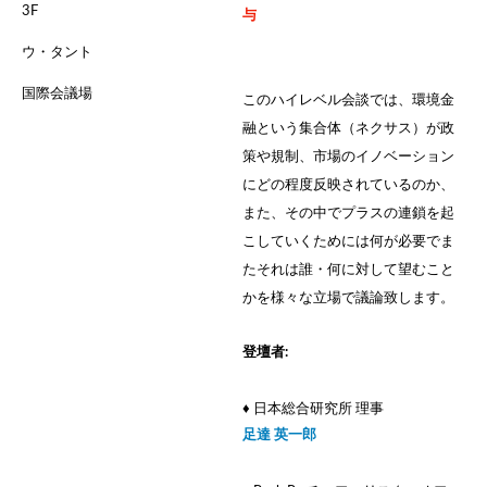
3F
与
ウ・タント
国際会議場
このハイレベル会談では、環境金
融という集合体（ネクサス）が政
策や規制、市場のイノベーション
にどの程度反映されているのか、
また、その中でプラスの連鎖を起
こしていくためには何が必要でま
たそれは誰・何に対して望むこと
かを様々な立場で議論致します。
登壇者:
♦ 日本総合研究所 理事
足達 英一郎