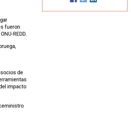
ugar
es fueron
a ONU-REDD.
oruega,
 socios de
herramientas
 del impacto
iceministro