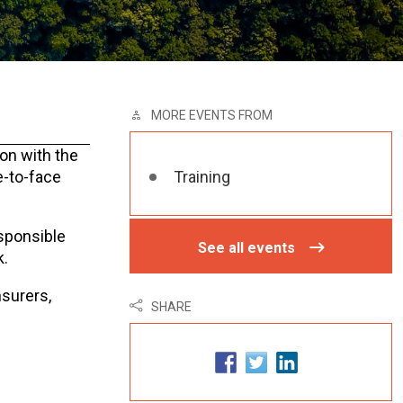
MORE EVENTS FROM
on with the
e-to-face
Training
esponsible
See all events
k.
nsurers,
SHARE