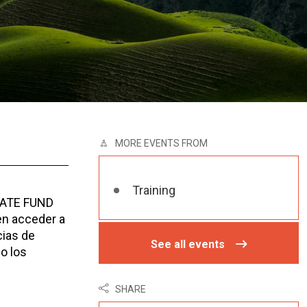
MORE EVENTS FROM
Training
MATE FUND
en acceder a
cias de
See all events
o los
SHARE