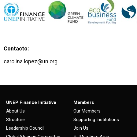
Contacto:
carolina.lopez@un.org
UNEP Finance Initiative
Members
About Us
Our Members
Structure
Supporting Institutions
Leadership Council
Join Us
Global Steering Committee
Members Area