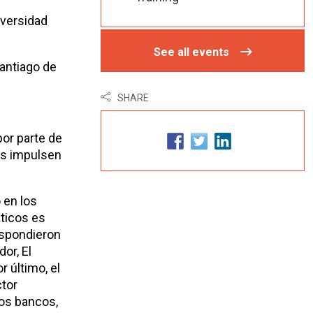
iversidad
See all events
Santiago de
SHARE
por parte de
cos impulsen
o en los
áticos es
respondieron
or, El
 último, el
ctor
tos bancos,