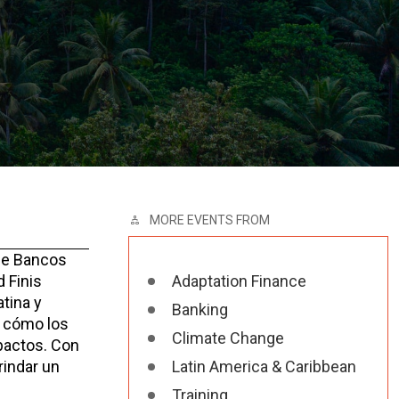
MORE EVENTS FROM
 de Bancos
d Finis
Adaptation Finance
tina y
Banking
y cómo los
Climate Change
pactos. Con
rindar un
Latin America & Caribbean
Training