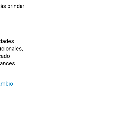
más brindar
idades
ucionales,
cado
avances
Cambio