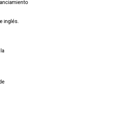
nanciamiento
e inglés.
la
 de