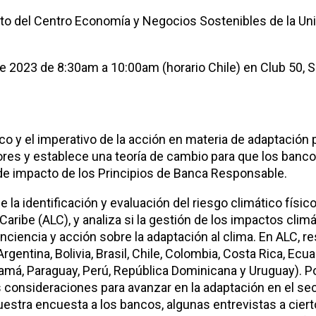
nto del Centro Economía y Negocios Sostenibles de la Un
de 2023 de 8:30am a 10:00am (horario Chile) en Club 50, 
ico y el imperativo de la acción en materia de adaptación 
lsores y establece una teoría de cambio para que los ban
de impacto de los Principios de Banca Responsable.
e la identificación y evaluación del riesgo climático físic
aribe (ALC), y analiza si la gestión de los impactos clim
nciencia y acción sobre la adaptación al clima. En ALC, 
ntina, Bolivia, Brasil, Chile, Colombia, Costa Rica, Ecuad
má, Paraguay, Perú, República Dominicana y Uruguay). Por
 consideraciones para avanzar en la adaptación en el se
uestra encuesta a los bancos, algunas entrevistas a cier