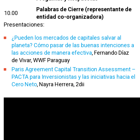
Palabras de Cierre (representante de
10.00
entidad co-organizadora)
Presentaciones:
¿Pueden los mercados de capitales salvar al
planeta? Cómo pasar de las buenas intenciones a
las acciones de manera efectiva
, Fernando Díaz
de Vivar, WWF Paraguay
Paris Agreement Capital Transition Assessment –
PACTA para Inversionistas y las iniciativas hacia el
Cero Neto
, Nayra Herrera, 2dii