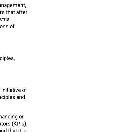
management,
s that after
trial
ions of
ciples,
nitiative of
inciples and
nancing or
tors (KPIs).
d that it is