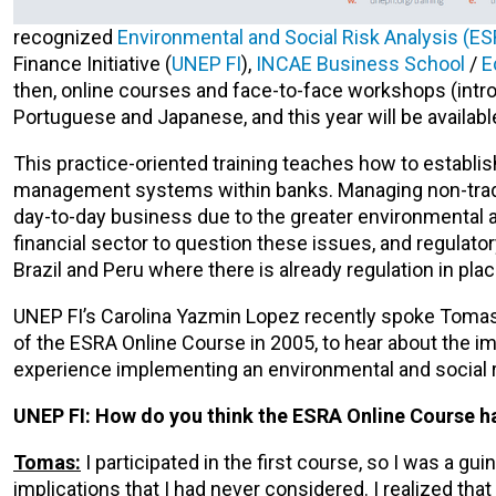
recognized
Environmental and Social Risk Analysis (E
Finance Initiative (
UNEP FI
),
INCAE Business School
/
E
then, online courses and face-to-face workshops (intro
Portuguese and Japanese, and this year will be availabl
This practice-oriented training teaches how to establi
management systems within banks. Managing non-traditi
day-to-day business due to the greater environmental an
financial sector to question these issues, and regulat
Brazil and Peru where there is already regulation in pl
UNEP FI’s Carolina Yazmin Lopez recently spoke Tomas Co
of the ESRA Online Course in 2005, to hear about the im
experience implementing an environmental and social
UNEP FI: How do you think the ESRA Online Course h
Tomas:
I participated in the first course, so I was a g
implications that I had never considered. I realized tha