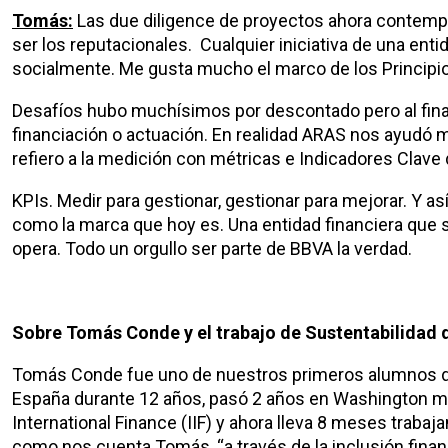
Tomás:
Las due diligence de proyectos ahora contemp
ser los reputacionales. Cualquier iniciativa de una entid
socialmente. Me gusta mucho el marco de los Principi
Desafíos hubo muchísimos por descontado pero al fin
financiación o actuación. En realidad ARAS nos ayudó 
refiero a la medición con métricas e Indicadores Clave
KPIs. Medir para gestionar, gestionar para mejorar. Y
como la marca que hoy es. Una entidad financiera que
opera. Todo un orgullo ser parte de BBVA la verdad.
Sobre Tomás Conde y el trabajo de Sustentabilidad
Tomás Conde fue uno de nuestros primeros alumnos del
España durante 12 años, pasó 2 años en Washington mont
International Finance (IIF) y ahora lleva 8 meses traba
como nos cuenta Tomás, “a través de la inclusión financie