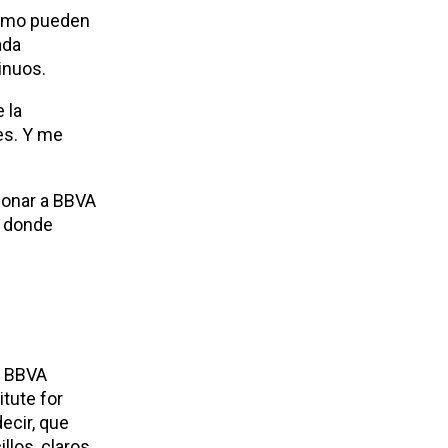
como pueden
ada
inuos.
 la
es. Y me
ionar a BBVA
s donde
e BBVA
tute for
ecir, que
llos, claros,