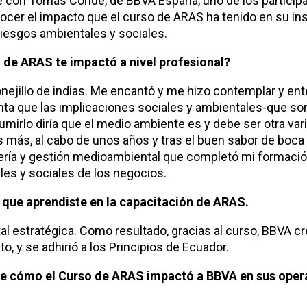
 con Tomás Conde, de BBVA España, uno de los participa
ocer el impacto que el curso de ARAS ha tenido en su ins
iesgos ambientales y sociales.
de ARAS te impactó a nivel profesional?
conejillo de indias. Me encantó y me hizo contemplar y en
ta que las implicaciones sociales y ambientales-que so
mirlo diría que el medio ambiente es y debe ser otra var
s más, al cabo de unos años y tras el buen sabor de boca
iería y gestión medioambiental que completó mi formaci
es y sociales de los negocios.
 que aprendiste en la capacitación de ARAS.
l estratégica. Como resultado, gracias al curso, BBVA cr
, y se adhirió a los Principios de Ecuador.
re cómo el Curso de ARAS impactó a BBVA en sus oper