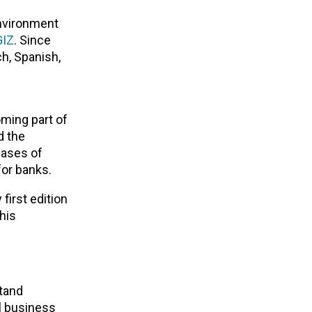
nvironment
GIZ
. Since
h, Spanish,
ming part of
d the
cases of
for banks.
first edition
his
stand
al business