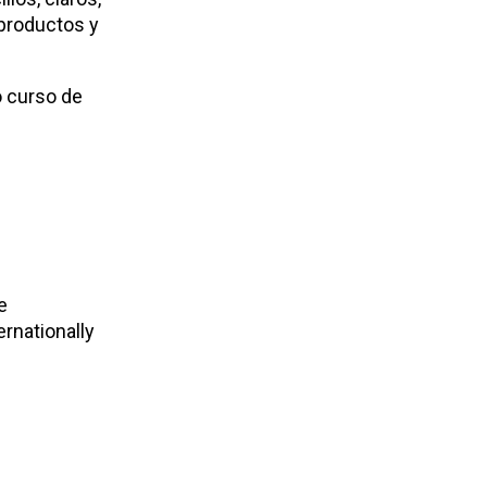
 productos y
o curso de
e
ernationally