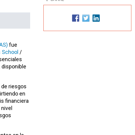
RAS)
fue
 School
/
esenciales
á disponible
 de riesgos
irtiendo en
is financiera
 nivel
esgos