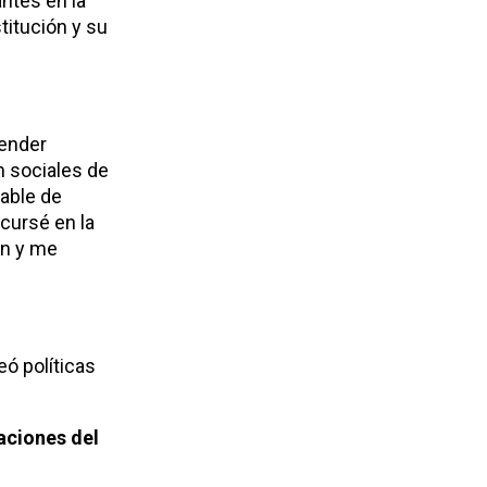
ntes en la
titución y su
tender
n sociales de
iable de
 cursé en la
ón y me
eó políticas
aciones del