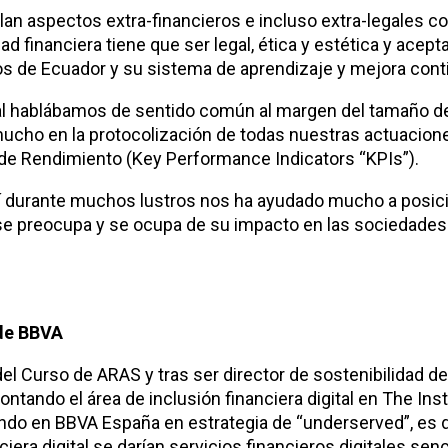
lan aspectos extra-financieros e incluso extra-legales 
ad financiera tiene que ser legal, ética y estética y acept
os de Ecuador y su sistema de aprendizaje y mejora cont
al hablábamos de sentido común al margen del tamaño de
mucho en la protocolización de todas nuestras actuacion
 de Rendimiento (Key Performance Indicators “KPIs”).
 así durante muchos lustros nos ha ayudado mucho a posic
 se preocupa y se ocupa de su impacto en las sociedade
 de BBVA
 Curso de ARAS y tras ser director de sostenibilidad d
ando el área de inclusión financiera digital en The Insti
jando en BBVA España en estrategia de “underserved”, es d
ra digital se darían servicios financieros digitales senci