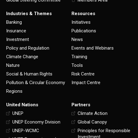
Industries & Themes
Resources
Banking
Initiatives
Insurance
Publications
Investment
News
Policy and Regulation
Events and Webinars
Climate Change
Training
Nature
Tools
Social & Human Rights
Risk Centre
Pollution & Circular Economy
Impact Centre
Regions
United Nations
Partners
UNEP
Climate Action
UNEP Economy Division
Global Canopy
UNEP-WCMC
Principles for Responsible
Investment