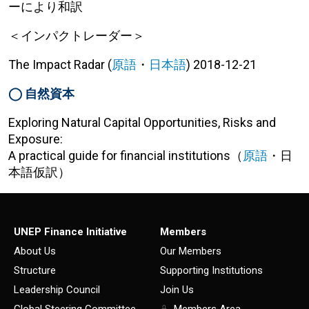
ーにより和訳
＜インパクトレーダー＞
The Impact Radar (
原語
・
日本語
) 2018-12-21
◯ 自然資本
Exploring Natural Capital Opportunities, Risks and
Exposure:
A practical guide for financial institutions（
原語
・日
本語仮訳）
UNEP Finance Initiative
Members
About Us
Our Members
Structure
Supporting Institutions
Leadership Council
Join Us
Global Steering Committee
Members Area