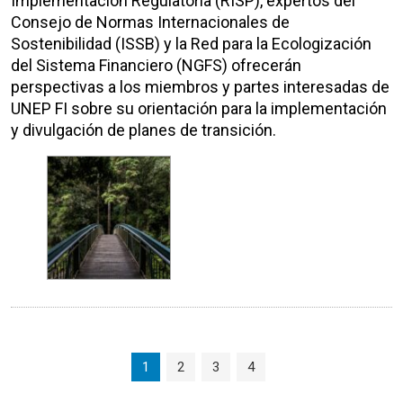
Implementación Regulatoria (RISP), expertos del
Consejo de Normas Internacionales de
Sostenibilidad (ISSB) y la Red para la Ecologización
del Sistema Financiero (NGFS) ofrecerán
perspectivas a los miembros y partes interesadas de
UNEP FI sobre su orientación para la implementación
y divulgación de planes de transición.
Page navigation
Current Page
Page
Page
Page
1
2
3
4